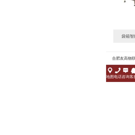
袋箱智
合肥友高物
地图
电话
咨询
客